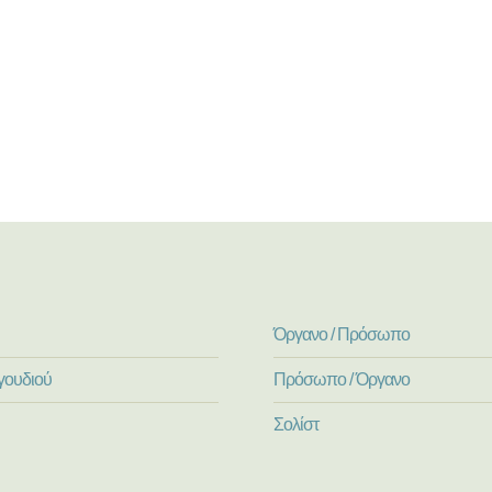
Όργανο / Πρόσωπο
γουδιού
Πρόσωπο / Όργανο
Σολίστ