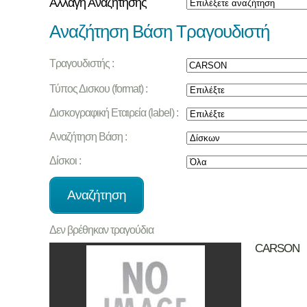
Αλλαγή Αναζήτησης
Αναζήτηση Βάση Τραγουδιστή
Τραγουδιστής :
Τύπος Δισκου (format) :
Δισκογραφική Εταιρεία (label) :
Αναζήτηση Βάση :
Δίσκοι :
Δεν βρέθηκαν τραγούδια
CARSON