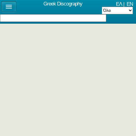
Greek Discography
ΕΛ
|
EN