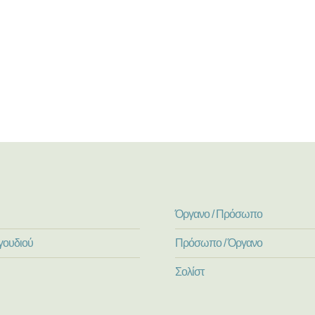
Όργανο / Πρόσωπο
γουδιού
Πρόσωπο / Όργανο
Σολίστ