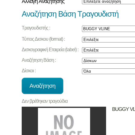
Αλλαγή Αναζήτησης
Αναζήτηση Βάση Τραγουδιστή
Τραγουδιστής :
Τύπος Δισκου (format) :
Δισκογραφική Εταιρεία (label) :
Αναζήτηση Βάση :
Δίσκοι :
Δεν βρέθηκαν τραγούδια
BUGGY VL