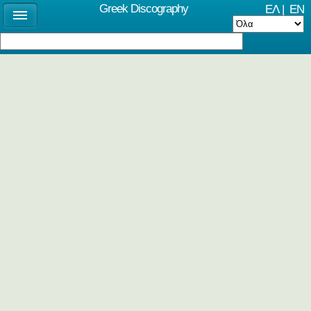
Greek Discography
ΕΛ
|
EN