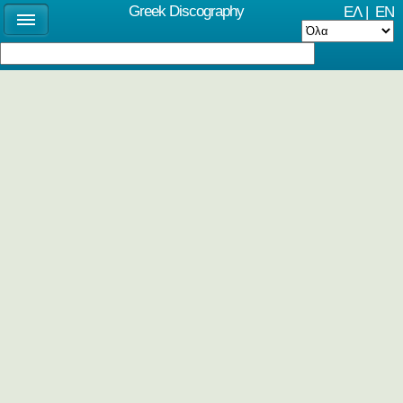
Greek Discography
ΕΛ
|
EN