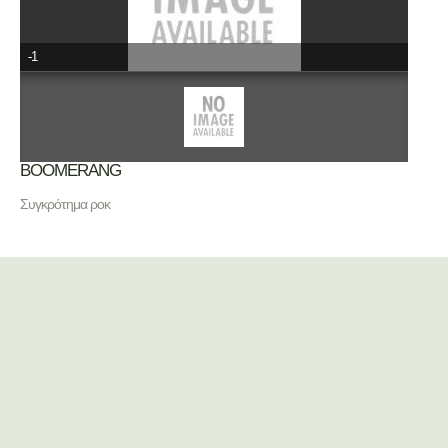
-1
BOOMERANG
Συγκρότημα ροκ