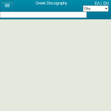
Greek Discography
ΕΛ
|
EN