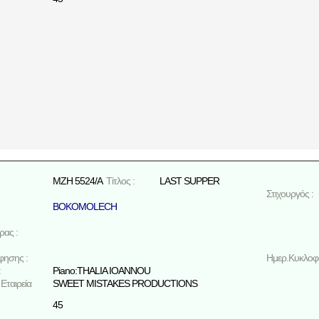
MZH 5524/A
Τίτλος :
LAST SUPPER
Στιχουργός :
BOKOMOLECH
ρας :
φησης :
Ημερ.Κυκλοφο
:
Piano:THALIA IOANNOU
Εταιρεία
SWEET MISTAKES PRODUCTIONS
45