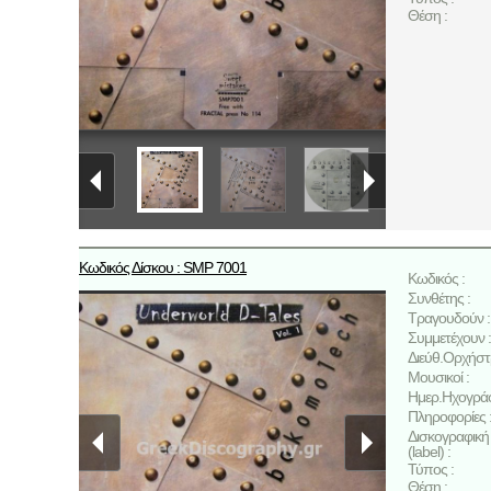
Θέση :
Κωδικός Δίσκου : SMP 7001
Κωδικός :
Συνθέτης :
Τραγουδούν :
Συμμετέχουν :
Διεύθ.Ορχήστ
Μουσικοί :
Ημερ.Ηχογρά
Πληροφορίες 
Δισκογραφική 
(label) :
Τύπος :
Θέση :