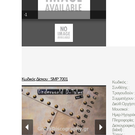
-1
Κωδικός Δίσκου : SMP 7001
Κωδικός :
Συνθέτης :
Τραγουδούν :
Συμμετέχουν :
Διεύθ.Ορχήστ
Μουσικοί :
Ημερ.Ηχογρά
Πληροφορίες 
Δισκογραφική 
(label) :
Τύπος :