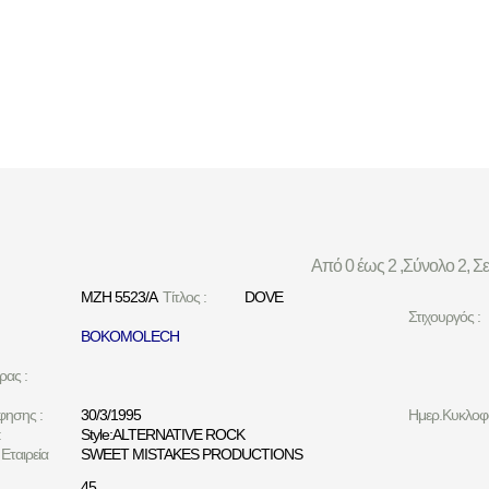
Από 0 έως 2 ,Σύνολο 2, Σ
MZH 5523/A
Τίτλος :
DOVE
Στιχουργός :
BOKOMOLECH
ρας :
φησης :
30/3/1995
Ημερ.Κυκλοφο
:
Style:ALTERNATIVE ROCK
Εταιρεία
SWEET MISTAKES PRODUCTIONS
45