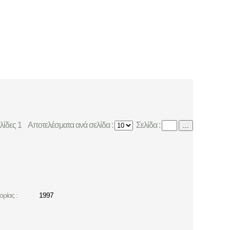
ελίδες 1
Αποτελέσματα ανά σελίδα :
Σελίδα :
...
ρίας :
1997