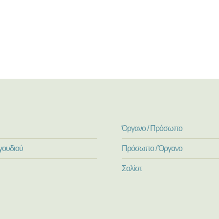
Όργανο / Πρόσωπο
γουδιού
Πρόσωπο / Όργανο
Σολίστ