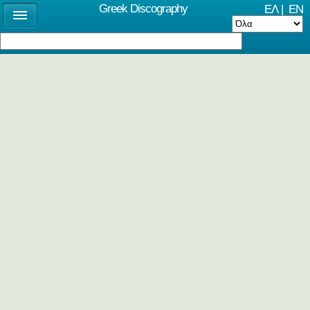
Greek Discography
ΕΛ
|
EN