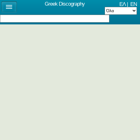
Greek Discography
ΕΛ
|
EN