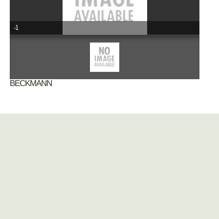
-1
BECKMANN