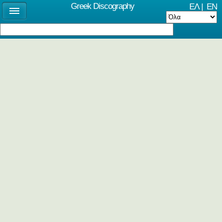
Greek Discography
ΕΛ
|
EN