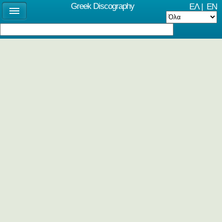
Greek Discography
ΕΛ
|
EN