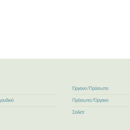
Όργανο / Πρόσωπο
γουδιού
Πρόσωπο / Όργανο
Σολίστ