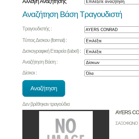
Αλλαγή Αναζήτησης
Αναζήτηση Βάση Τραγουδιστή
Τραγουδιστής :
Τύπος Δισκου (format) :
Δισκογραφική Εταιρεία (label) :
Αναζήτηση Βάση :
Δίσκοι :
Δεν βρέθηκαν τραγούδια
AYERS C
ΣΑΞΟΦΩΝΟ