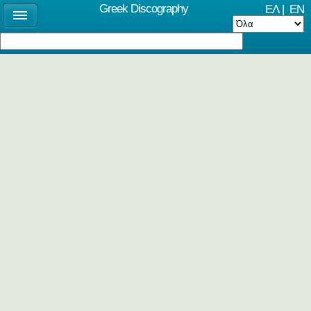
Greek Discography
ΕΛ
|
EN