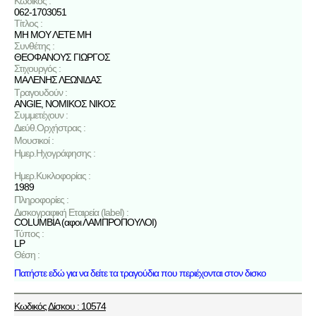
Κωδικός :
062-1703051
Τίτλος :
ΜΗ ΜΟΥ ΛΕΤΕ ΜΗ
Συνθέτης :
ΘΕΟΦΑΝΟΥΣ ΓΙΩΡΓΟΣ
Στιχουργός :
ΜΑΛΕΝΗΣ ΛΕΩΝΙΔΑΣ
Τραγουδούν :
ANGIE
,
ΝΟΜΙΚΟΣ ΝΙΚΟΣ
Συμμετέχουν :
Διεύθ.Ορχήστρας :
Μουσικοί :
Ημερ.Ηχογράφησης :
Ημερ.Κυκλοφορίας :
1989
Πληροφορίες :
Δισκογραφική Εταιρεία (label) :
COLUMBIA (αφοι ΛΑΜΠΡΟΠΟΥΛΟΙ)
Τύπος :
LP
Θέση :
Πατήστε εδώ για να δείτε τα τραγούδια που περιέχονται στον δισκο
Κωδικός Δίσκου : 10574