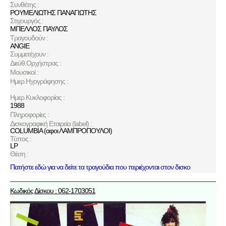
Συνθέτης :
ΡΟΥΜΕΛΙΩΤΗΣ ΠΑΝΑΓΙΩΤΗΣ
Στιχουργός :
ΜΠΕΛΛΟΣ ΠΑΥΛΟΣ
Τραγουδούν :
ANGIE
Συμμετέχουν :
Διεύθ.Ορχήστρας :
Μουσικοί :
Ημερ.Ηχογράφησης :
Ημερ.Κυκλοφορίας :
1988
Πληροφορίες :
Δισκογραφική Εταιρεία (label) :
COLUMBIA (αφοι ΛΑΜΠΡΟΠΟΥΛΟΙ)
Τύπος :
LP
Θέση :
Πατήστε εδώ για να δείτε τα τραγούδια που περιέχονται στον δισκο
Κωδικός Δίσκου : 062-1703051