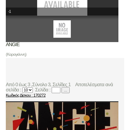
-1
ANGIE
(Καραγιάννη)
Από 0 έως 3 ,Σύνολο 3, Σελίδες 1
Αποτελέσματα ανά
σελίδα :
Σελίδα :
...
Κωδικός Δίσκου : 170272