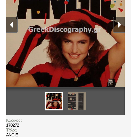
Κωδικός :
170272
Τίτλος :
ANGIE