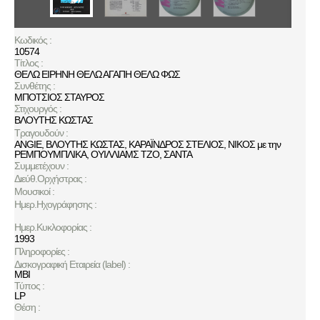
Κωδικός :
10574
Τίτλος :
ΘΕΛΩ ΕΙΡΗΝΗ ΘΕΛΩ ΑΓΑΠΗ ΘΕΛΩ ΦΩΣ
Συνθέτης :
ΜΠΟΤΣΙΟΣ ΣΤΑΥΡΟΣ
Στιχουργός :
ΒΛΟΥΤΗΣ ΚΩΣΤΑΣ
Τραγουδούν :
ANGIE
,
ΒΛΟΥΤΗΣ ΚΩΣΤΑΣ
,
ΚΑΡΑΪΝΔΡΟΣ ΣΤΕΛΙΟΣ
,
ΝΙΚΟΣ με την
ΡΕΜΠΟΥΜΠΛΙΚΑ
,
ΟΥΙΛΛΙΑΜΣ ΤΖΟ
,
ΣΑΝΤΑ
Συμμετέχουν :
Διεύθ.Ορχήστρας :
Μουσικοί :
Ημερ.Ηχογράφησης :
Ημερ.Κυκλοφορίας :
1993
Πληροφορίες :
Δισκογραφική Εταιρεία (label) :
MBI
Τύπος :
LP
Θέση :