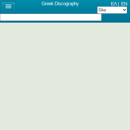
Greek Discography
ΕΛ
|
EN