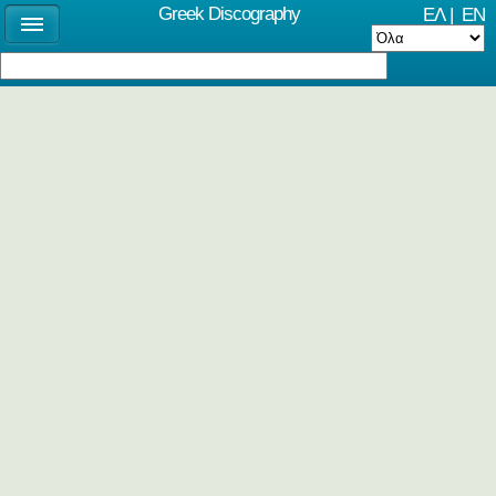
Greek Discography
ΕΛ
|
EN