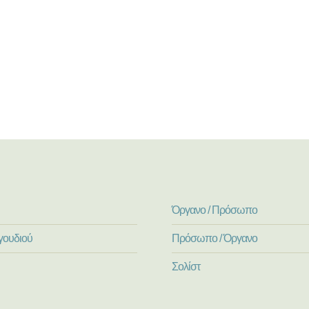
Όργανο / Πρόσωπο
γουδιού
Πρόσωπο / Όργανο
Σολίστ