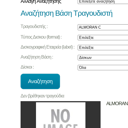
Αλλαγή Αναζήτησης
Αναζήτηση Βάση Τραγουδιστή
Τραγουδιστής :
Τύπος Δισκου (format) :
Δισκογραφική Εταιρεία (label) :
Αναζήτηση Βάση :
Δίσκοι :
Δεν βρέθηκαν τραγούδια
ALMORAN