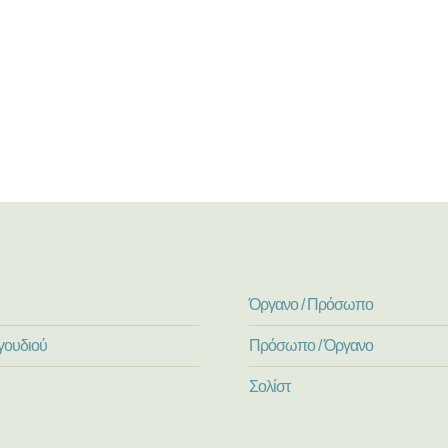
Όργανο / Πρόσωπο
γουδιού
Πρόσωπο / Όργανο
Σολίστ