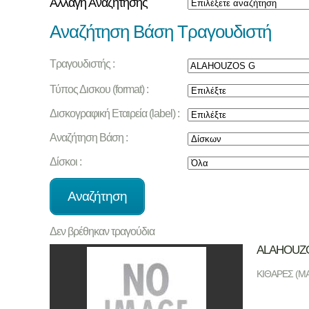
Αλλαγή Αναζήτησης
Αναζήτηση Βάση Τραγουδιστή
Τραγουδιστής :
Τύπος Δισκου (format) :
Δισκογραφική Εταιρεία (label) :
Αναζήτηση Βάση :
Δίσκοι :
Δεν βρέθηκαν τραγούδια
ALAHOUZ
ΚΙΘΑΡΕΣ (MA