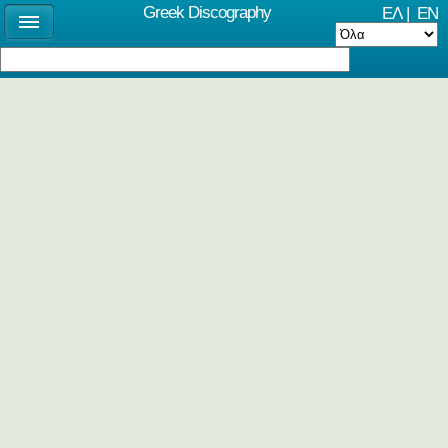
Greek Discography
ΕΛ
|
EN