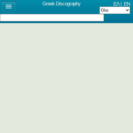
Greek Discography
ΕΛ
|
EN