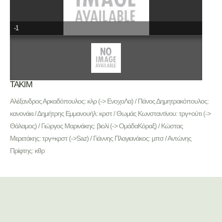
-1
ΤΑΚΙΜ
Αλέξανδρος Αρκαδόπουλος: κλρ (-> ΕνοχοΛα) / Πάνος Δημητρακόπουλος:
κανονάκι / Δημήτρης Εμμανουήλ: κρστ / Θωμάς Κωνσταντίνου: τργ+ούτι (->
Θάλαμος) / Γιώργος Μαρινάκης: βιολί (-> ΟμάδαΚόραξ) / Κώστας
Μερετάκης: τργ+κρστ (->Saz) / Γιάννης Πλαγιανάκος: μπσ / Αντώνης
Πρίφτης: κθρ