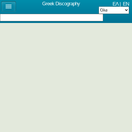
Greek Discography
ΕΛ
|
EN