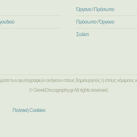
Όργανο / Πρόσωπο
γουδιού
Πρόσωπο / Όργανο
Σολίστ
ώματα των φωτογραφιών ανήκουν στους δημιουργούς ή στους νόμιμους κ
© GreekDiscography.gr All rights reserved.
Πολιτική Cookies