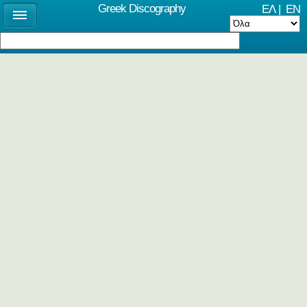
Greek Discography
ΕΛ
|
EN