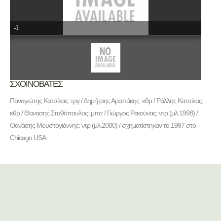
-1
ΣΧΟΙΝΟΒΑΤΕΣ
Παναγιώτης Κατσίκας: τργ / Δημήτρης Αραπάκης: κθρ / Ράλλης Κατσίκας:
κθρ / Θανασης Σταθόπουλος: μπσ / Γιώργος Ρεκούνας: ντρ (μλ.1998) /
Θανάσης Μουστογιάννης: ντρ (μλ.2000) / σχηματίστηκαν το 1997 στο
Chicago USA