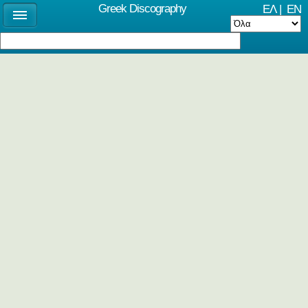
Greek Discography
ΕΛ
|
EN