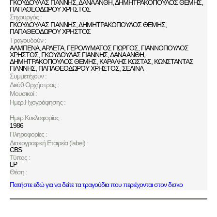
ΓΚΟΥΔΟΥΛΑΣ ΓΙΑΝΝΗΣ
,
ΔΑΝΑ ΑΝΘΗ
,
ΔΗΜΗΤΡΑΚΟΠΟΥΛΟΣ ΘΕΜΗΣ
,
ΠΑΠΑΘΕΟΔΩΡΟΥ ΧΡΗΣΤΟΣ
Στιχουργός :
ΓΚΟΥΔΟΥΛΑΣ ΓΙΑΝΝΗΣ
,
ΔΗΜΗΤΡΑΚΟΠΟΥΛΟΣ ΘΕΜΗΣ
,
ΠΑΠΑΘΕΟΔΩΡΟΥ ΧΡΗΣΤΟΣ
Τραγουδούν :
ΑΛΜΠΕΝΑ
,
ΑΡΛΕΤΑ
,
ΓΕΡΟΛΥΜΑΤΟΣ ΓΙΩΡΓΟΣ
,
ΓΙΑΝΝΟΠΟΥΛΟΣ
ΧΡΗΣΤΟΣ
,
ΓΚΟΥΔΟΥΛΑΣ ΓΙΑΝΝΗΣ
,
ΔΑΝΑ ΑΝΘΗ
,
ΔΗΜΗΤΡΑΚΟΠΟΥΛΟΣ ΘΕΜΗΣ
,
ΚΑΡΑΛΗΣ ΚΩΣΤΑΣ
,
ΚΩΝΣΤΑΝΤΑΣ
ΓΙΑΝΝΗΣ
,
ΠΑΠΑΘΕΟΔΩΡΟΥ ΧΡΗΣΤΟΣ
,
ΣΕΛΙΝΑ
Συμμετέχουν :
Διεύθ.Ορχήστρας :
Μουσικοί :
Ημερ.Ηχογράφησης :
Ημερ.Κυκλοφορίας :
1986
Πληροφορίες :
Δισκογραφική Εταιρεία (label) :
CBS
Τύπος :
LP
Θέση :
Πατήστε εδώ για να δείτε τα τραγούδια που περιέχονται στον δισκο