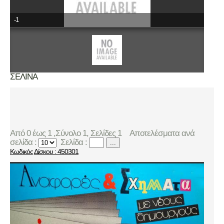
-1
ΣΕΛΙΝΑ
Από 0 έως 1 ,Σύνολο 1, Σελίδες 1
Αποτελέσματα ανά
σελίδα :
Σελίδα :
...
Κωδικός Δίσκου : 450301