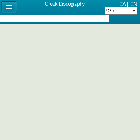
Greek Discography
ΕΛ
|
EN