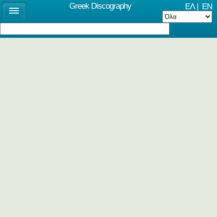
Greek Discography
ΕΛ
|
EN