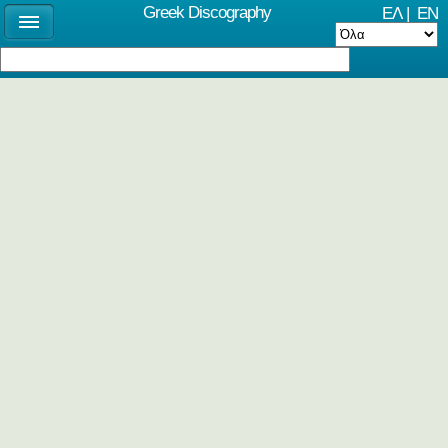
Greek Discography
ΕΛ
|
EN