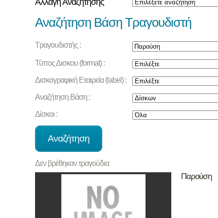
Αλλαγή Αναζήτησης
Αναζήτηση Βάση Τραγουδιστή
Τραγουδιστής :
Τύπος Δισκου (format) :
Δισκογραφική Εταιρεία (label) :
Αναζήτηση Βάση :
Δίσκοι :
Δεν βρέθηκαν τραγούδια
Παρούση