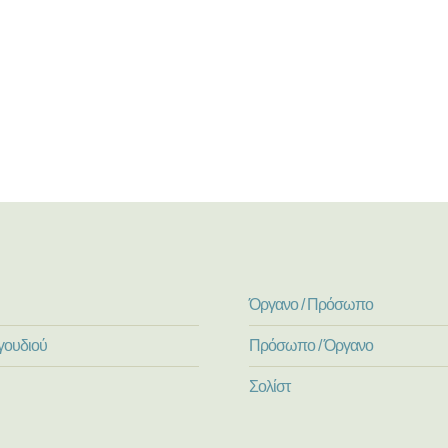
Όργανο / Πρόσωπο
γουδιού
Πρόσωπο / Όργανο
Σολίστ