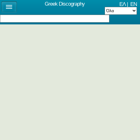
Greek Discography
ΕΛ
|
EN