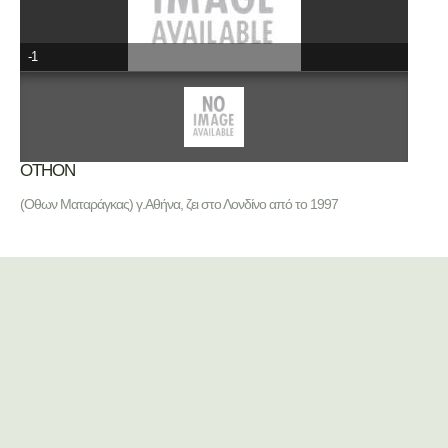
-1
ΟΤΗΟΝ
(Οθων Ματαράγκας) γ.Αθήνα, ζει στο Λονδίνο από το 1997