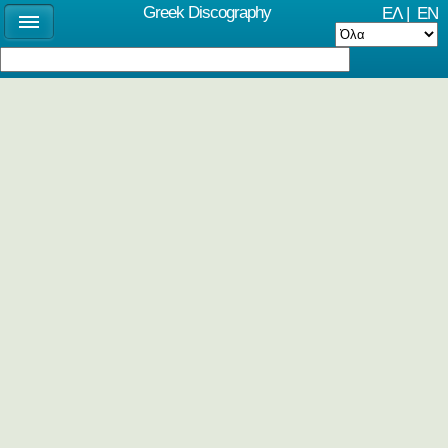
Greek Discography
ΕΛ
|
EN