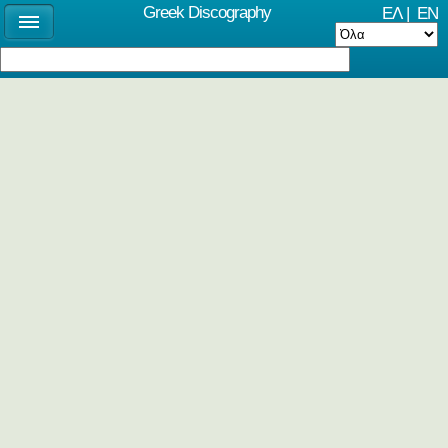
Greek Discography
ΕΛ
|
EN