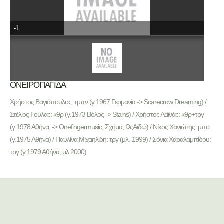
-1
ΟΝΕΙΡΟΠΑΓΙΔΑ
Χρήστος Βαγιόπουλος: τμπν (γ.1967 Γερμανία -> Scarecrow Dreaming) /
Στέλιος Γούλας: κθρ (γ.1973 Βόλος -> Stains) / Χρήστος Λαϊνάς: κθρ+τργ
(γ.1978 Αθήνα, -> Onefingermusic, Σχήμα, ΩςΑιδώ) / Νίκος Χανιώτης: μπσ
(γ.1975 Αθήνα) / Παυλίνα Μιχαηλίδη: τργ (μλ.-1999) / Σόνια Χαραλαμπίδου:
τργ (γ.1979 Αθήνα, μλ.2000)