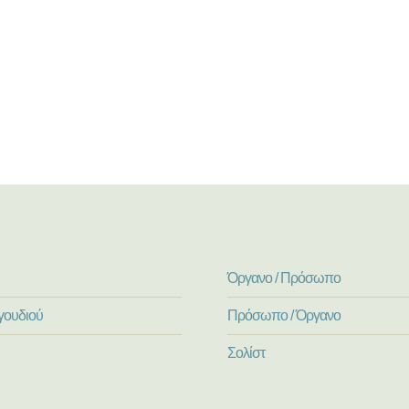
Όργανο / Πρόσωπο
γουδιού
Πρόσωπο / Όργανο
Σολίστ