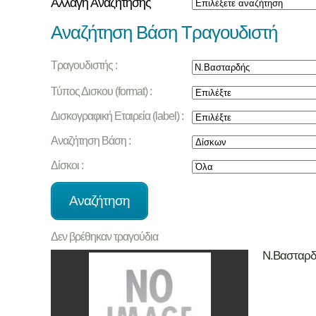
Αλλαγή Αναζήτησης
Αναζήτηση Βάση Τραγουδιστή
Τραγουδιστής :
Τύπος Δισκου (format) :
Δισκογραφική Εταιρεία (label) :
Αναζήτηση Βάση :
Δίσκοι :
Δεν βρέθηκαν τραγούδια
Ν.Βασταρδ