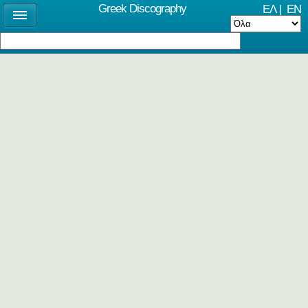
Greek Discography
ΕΛ
|
EN