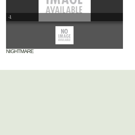
-1
ΝΙGHTMARE