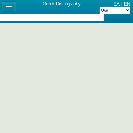
Greek Discography
ΕΛ
|
EN