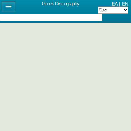
Greek Discography
ΕΛ
|
EN