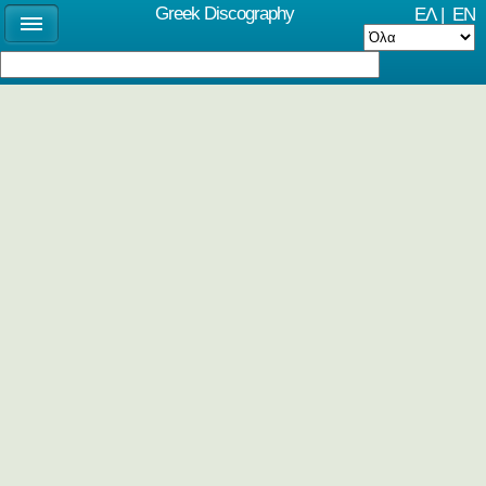
Greek Discography
ΕΛ
|
EN