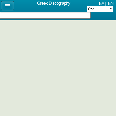
Greek Discography
ΕΛ
|
EN