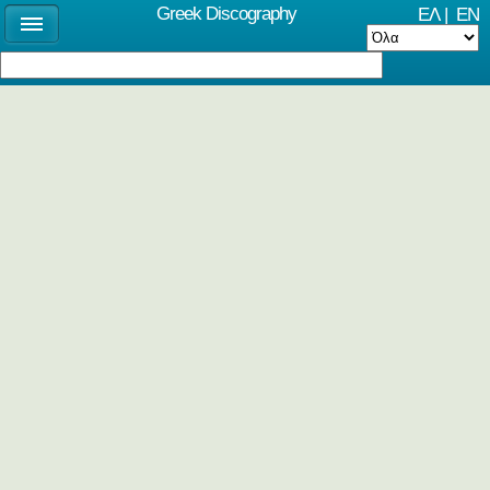
Greek Discography
ΕΛ
|
EN