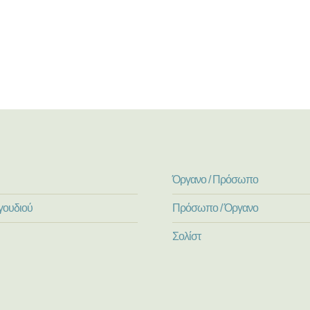
Όργανο / Πρόσωπο
γουδιού
Πρόσωπο / Όργανο
Σολίστ