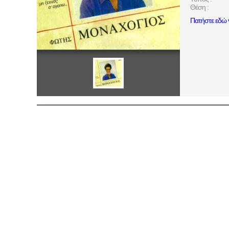
Θέση :
Πατήστε εδώ γ