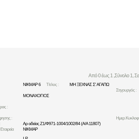
Από 0 έως 1 ,Σύνολο 1, Σ
ΝΙΚΜΑΡ 6
Τίτλος :
ΜΗ ΞΕΧΝΑΣ Σ' ΑΓΑΠΩ
Στιχουργός :
ΜΟΝΑΧΟΓΙΟΣ
ρας :
φησης :
Ημερ.Κυκλοφο
:
Αρ αδείας Ζ1/Φ971-1004/1002/84 (Α/Α 11807)
Εταιρεία
ΝΙΚΜΑΡ
LP