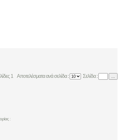
ελίδες 1
Αποτελέσματα ανά σελίδα :
Σελίδα :
...
ρίας :