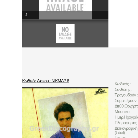
-1
Κωδικός Δίσκου : ΝΙΚΜΑΡ 6
Κωδικός :
Συνθέτης :
Τραγουδούν :
Συμμετέχουν :
Διεύθ.Ορχήστ
Μουσικοί :
Ημερ.Ηχογρά
Πληροφορίες 
Δισκογραφική 
(label) :
Τύπος :