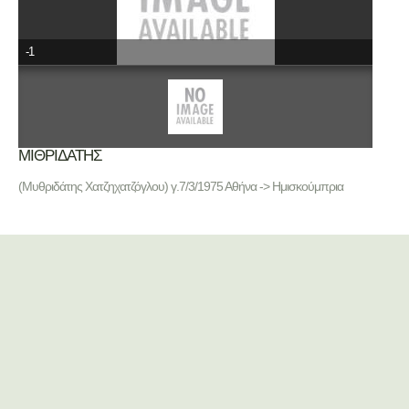
-1
ΜΙΘΡΙΔΑΤΗΣ
(Μυθριδάτης Χατζηχατζόγλου) γ.7/3/1975 Αθήνα -> Ημισκούμπρια