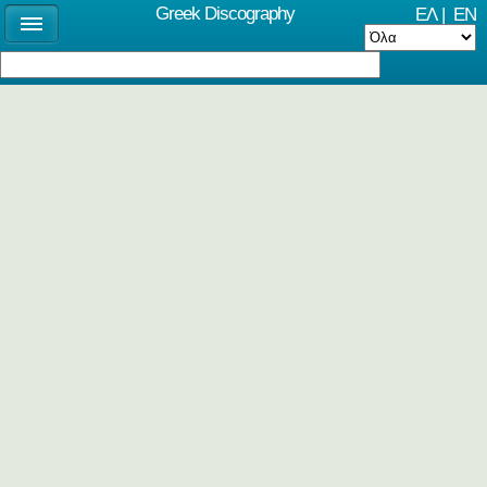
Greek Discography
ΕΛ
|
EN