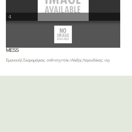
-1
ΜΕSS
Εμανουήλ Σκαραμάγκας: σνθ+στχ+πλκ / Αλέξης Λαγουδάκης: ντρ