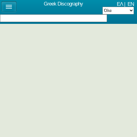
Greek Discography
ΕΛ
|
EN