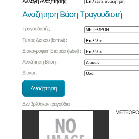
Αλλαγή Αναζήτησης
Αναζήτηση Βάση Τραγουδιστή
Τραγουδιστής :
Τύπος Δισκου (format) :
Δισκογραφική Εταιρεία (label) :
Αναζήτηση Βάση :
Δίσκοι :
Δεν βρέθηκαν τραγούδια
ΜΕΤΕΩΡ