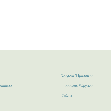
Όργανο / Πρόσωπο
γουδιού
Πρόσωπο / Όργανο
Σολίστ