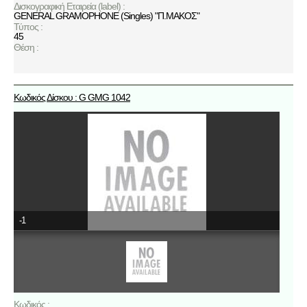
Δισκογραφική Εταιρεία (label) :
GENERAL GRAMOPHONE (Singles) "Π.ΜΑΚΟΣ"
Τύπος :
45
Θέση :
Κωδικός Δίσκου : G GMG 1042
-1
Κωδικός :