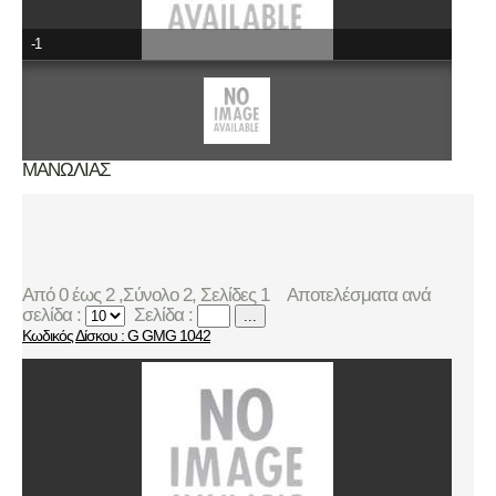
-1
ΜΑΝΩΛΙΑΣ
Από 0 έως 2 ,Σύνολο 2, Σελίδες 1
Αποτελέσματα ανά
σελίδα :
Σελίδα :
...
Κωδικός Δίσκου : G GMG 1042