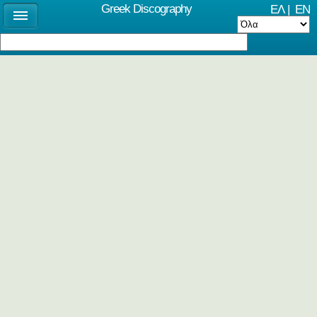
Greek Discography
ΕΛ
|
EN