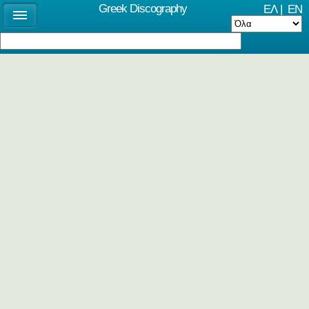
Greek Discography
ΕΛ
|
EN