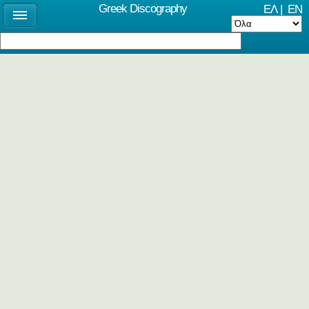
Greek Discography
ΕΛ
|
EN