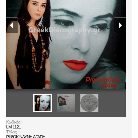
Κωδικός :
LM 1121
Τίτλος :
ΡΙΨΟΚΙΝΔΥΝΗ ΑΓΑΠΗ