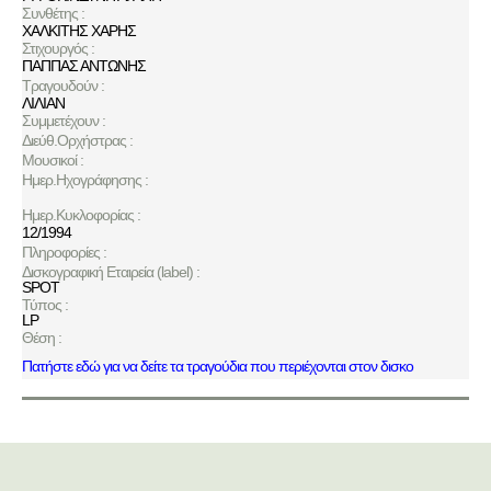
Συνθέτης :
ΧΑΛΚΙΤΗΣ ΧΑΡΗΣ
Στιχουργός :
ΠΑΠΠΑΣ ΑΝΤΩΝΗΣ
Τραγουδούν :
ΛΙΛΙΑΝ
Συμμετέχουν :
Διεύθ.Ορχήστρας :
Μουσικοί :
Ημερ.Ηχογράφησης :
Ημερ.Κυκλοφορίας :
12/1994
Πληροφορίες :
Δισκογραφική Εταιρεία (label) :
SPOT
Τύπος :
LP
Θέση :
Πατήστε εδώ για να δείτε τα τραγούδια που περιέχονται στον δισκο