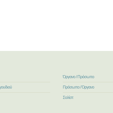
Όργανο / Πρόσωπο
γουδιού
Πρόσωπο / Όργανο
Σολίστ