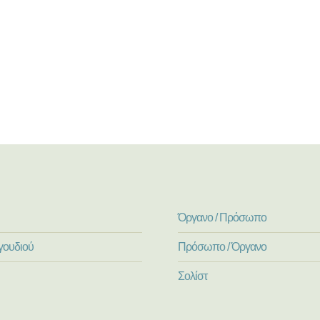
Όργανο / Πρόσωπο
γουδιού
Πρόσωπο / Όργανο
Σολίστ