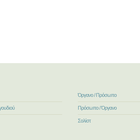
Όργανο / Πρόσωπο
γουδιού
Πρόσωπο / Όργανο
Σολίστ