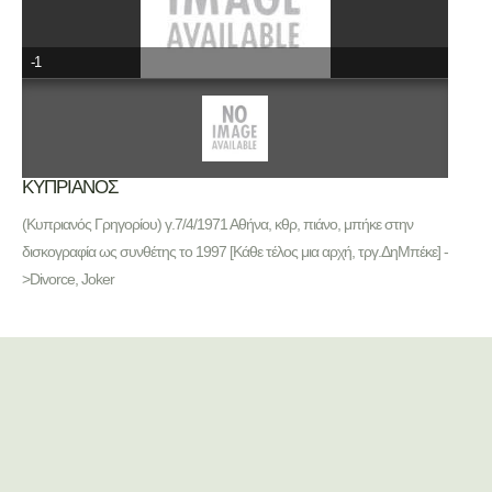
-1
ΚΥΠΡΙΑΝΟΣ
(Κυπριανός Γρηγορίου) γ.7/4/1971 Αθήνα, κθρ, πιάνο, μπήκε στην
δισκογραφία ως συνθέτης το 1997 [Κάθε τέλος μια αρχή, τργ.ΔηΜπέκε] -
>Divorce, Joker