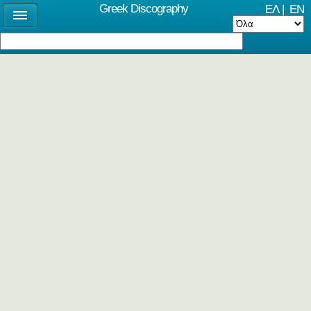
Greek Discography
ΕΛ
|
EN