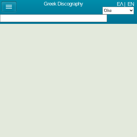
Greek Discography
ΕΛ
|
EN