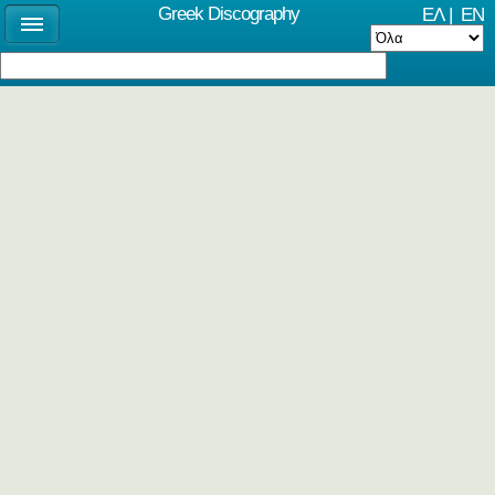
Greek Discography
ΕΛ
|
EN